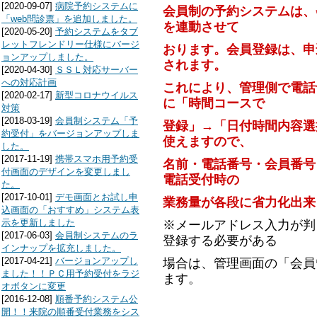
[2020-09-07]
病院予約システムに
会員制の予約システムは、
「web問診票」を追加しました。
を連動させて
[2020-05-20]
予約システムをタブ
レットフレンドリー仕様にバージ
おります。会員登録は、申
ョンアップしました。
されます。
[2020-04-30]
ＳＳＬ対応サーバー
への対応計画
これにより、管理側で電話
[2020-02-17]
新型コロナウイルス
に「時間コースで
対策
[2018-03-19]
会員制システム「予
登録」→「日付時間内容選
約受付」をバージョンアップしま
使えますので、
した。
[2017-11-19]
携帯スマホ用予約受
名前・電話番号・会員番号
付画面のデザインを変更しまし
電話受付時の
た。
[2017-10-01]
デモ画面とお試し申
業務量が各段に省力化出来
込画面の「おすすめ」システム表
示を更新しました
※メールアドレス入力が判
[2017-06-03]
会員制システムのラ
登録する必要がある
インナップを拡充しました。
[2017-04-21]
バージョンアップし
場合は、管理画面の「会員
ました！！ＰＣ用予約受付をラジ
ます。
オボタンに変更
[2016-12-08]
順番予約システム公
開！！来院の順番受付業務をシス