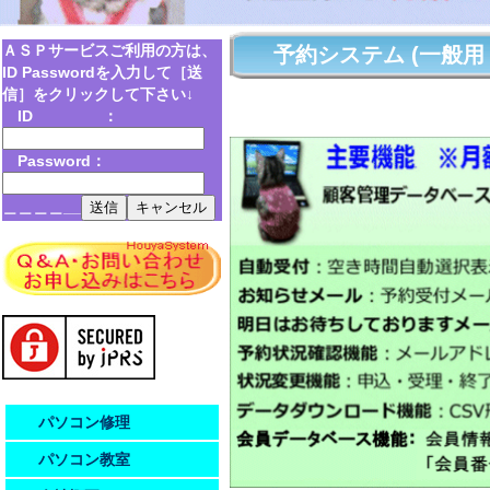
ＡＳＰサービスご利用の方は、
予約システム (一般用
ID Passwordを入力して［送
信］をクリックして下さい↓
概要
ID ：
Password：
＿＿＿＿__
パソコン修理
パソコン教室