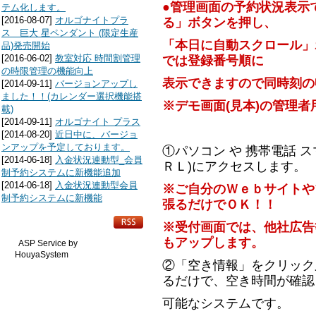
●管理画面の予約状況表示
テム化します。
[2016-08-07]
オルゴナイトプラ
る」ボタンを押し、
ス 巨大 星ペンダント (限定生産
「本日に自動スクロール」
品)発売開始
[2016-06-02]
教室対応 時間割管理
では登録番号順に
の時限管理の機能向上
表示できますので同時刻の
[2014-09-11]
バージョンアップし
ました！！(カレンダー選択機能搭
※デモ画面(見本)の管理
載)
[2014-09-11]
オルゴナイト プラス
[2014-08-20]
近日中に、バージョ
ンアップを予定しております。
①パソコン や 携帯電話 
[2014-06-18]
入金状況連動型_会員
ＲＬ)にアクセスします。
制予約システムに新機能追加
[2014-06-18]
入金状況連動型会員
※ご自分のＷｅｂサイトや
制予約システムに新機能
張るだけでＯＫ！！
※受付画面では、他社広告
もアップします。
ASP Service by
HouyaSystem
②「空き情報」をクリック
るだけで、空き時間が確認
可能なシステムです。