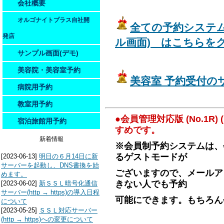
会社概要
オルゴナイトプラス自社開
全ての予約システ
発店
ル画面) はこちらを
サンプル画面(デモ)
美容院・美容室予約
美容室 予約受付の
病院用予約
教室用予約
●会員管理対応版 (No.1R) 
宿泊旅館用予約
すめです。
新着情報
※会員制予約システムは、
るゲストモードが
[2023-06-13]
明日の６月14日に新
サーバーを起動し、DNS書換を始
ございますので、メールア
めます。
きない人でも予約
[2023-06-02]
新ＳＳＬ暗号化通信
サーバー(http → https)の導入日程
可能にできます。もちろん
について
[2023-05-25]
ＳＳＬ対応サーバー
(http → https)への変更について