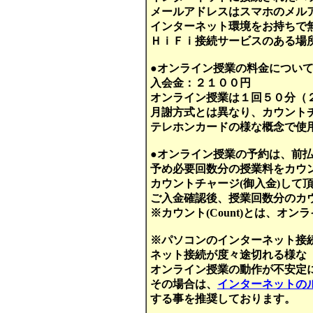
メールアドレスはスマホのメル
インターネット環境をお持ちで
ＨｉＦｉ接続サービスのある場
●オンライン授業の料金につい
入会金：２１００円
オンライン授業は１回５０分（
月謝方式とは異なり、カウントチ
テレホンカードの様な概念で使
●オンライン授業の予約は、前
予め必要回数分の授業料をカウン
カウントチャージ(御入金)して
ご入金確認後、授業回数分のカウン
※カウント(Count)とは、オ
※パソコンのインターネット接
ネット接続が度々途切れる様な
オンライン授業の動作が不安定
その場合は、
インターネットの
する事を推奨しております。